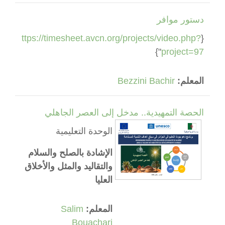
دستور موافر
https://timesheet.avcn.org/projects/video.php?
{GENERICO:type="timesheet",width="100%",height="730",links="
"}
project=97
المعلم:
Bezzini Bachir
الحصة التمهيدية.. مدخل إلى العصر الجاهلي
الوحدة التعليمية
الإشادة بالصلح والسلام
والتقاليد والمثل والأخلاق
العليا
المعلم:
Salim
Bouachari