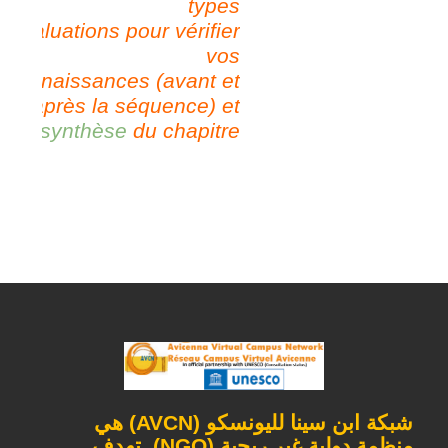
types
d’évaluations pour vérifier
vos
connaissances (avant et
après la séquence) et
la
synthèse
du chapitre.
شبكة ابن سينا ​​لليونسكو ​​(
AVCN
) هي
منظمة دولية غير ربحية (
NGO
). تهدف