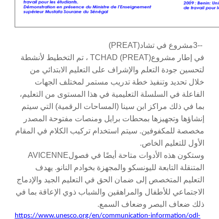
3--
مشروع في تشاد
(PREAT)
في إطار مشروع
TCHAD (PREAT)
، تم التخطيط لأنشطة
لتحسين جودة التعلم والإشراف على التعليم الابتدائي من
خلال تحديد وتنفيذ خطة تدريب مستمر لمختلف الجهات
الفاعلة في السلسلة التعليمية في هذا المستوى من التعليم،
بما في ذلك مراكز ابن سينا (المساحات الرقمية) التي سيتم
إنشاؤها وتجهيزها بمحطات برايل ومنصات مفتوحة المصدر
مخصصة للمكفوفين. سيتم استخدام تركيب الكلام في المقام
الأول للتعليم الخاص
.
وستكون هذه الأدوات متاحة أيضًا في فصول
AVICENNE
المتنقلة التابعة لليونسكو والمجهزة بخوادم النانو. يهدف
التعليم المتخصص إلى ضمان الحق في التعليم الجيد والإدماج
الاجتماعي للأطفال والمراهقين والشباب ذوي الإعاقة بما في
ذلك ضعاف البصر وضعاف السمع
.
https://www.unesco.org/en/communication-information/odl-