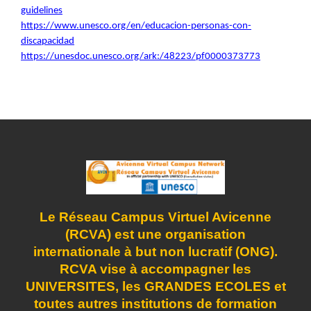
guidelines
https://www.unesco.org/en/educacion-personas-con-
discapacidad
https://unesdoc.unesco.org/ark:/48223/pf0000373773
Le Réseau Campus Virtuel Avicenne
(RCVA) est une organisation
internationale à but non lucratif (ONG).
RCVA vise à accompagner les
UNIVERSITES, les GRANDES ECOLES et
toutes autres institutions de formation