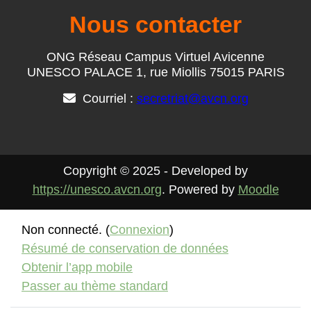
Nous contacter
ONG Réseau Campus Virtuel Avicenne
UNESCO PALACE 1, rue Miollis 75015 PARIS
Courriel :
secretriat@avcn.org
Copyright © 2025 - Developed by
https://unesco.avcn.org
. Powered by
Moodle
Non connecté. (
Connexion
)
Résumé de conservation de données
Obtenir l’app mobile
Passer au thème standard