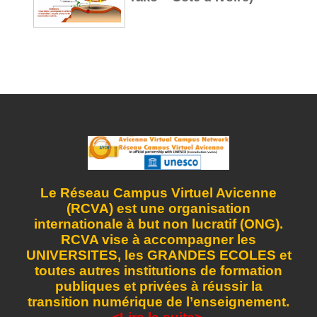
Le Réseau Campus Virtuel Avicenne
(RCVA) est une organisation
internationale à but non lucratif (ONG).
RCVA vise à accompagner les
UNIVERSITES, les GRANDES ECOLES et
toutes autres institutions de formation
publiques et privées à réussir la
transition numérique de l’enseignement.