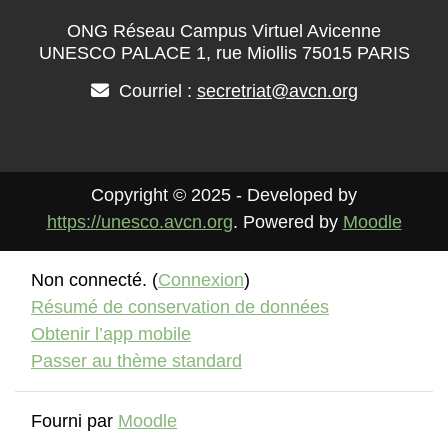
ONG Réseau Campus Virtuel Avicenne
UNESCO PALACE 1, rue Miollis 75015 PARIS
Courriel :
secretriat@avcn.org
Copyright © 2025 - Developed by
https://unesco.avcn.org
. Powered by
Moodle
Non connecté. (
Connexion
)
Résumé de conservation de données
Obtenir l’app mobile
Passer au thème standard
Fourni par
Moodle